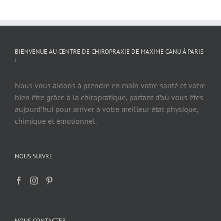
BIENVENUE AU CENTRE DE CHIROPRAXIE DE MAXIME CANU À PARIS
!
Nous vous aidons à prendre en main votre santé et votre
bien être grâce à la chiropratique, partant d’où vous êtes
aujourd’hui pour arriver à votre meilleur état physique,
chimique et émotionnel.
NOUS SUIVRE
NOUS CONTACTER