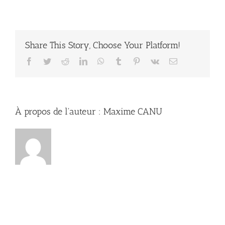
Comment
fonctionne
la
Chiropratique
?
Share This Story, Choose Your Platform!
Facebook
Twitter
Reddit
LinkedIn
WhatsApp
Tumblr
Pinterest
Vk
Email
À propos de l'auteur :
Maxime CANU