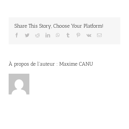
Que
fait
le
chiropracteur
lors
Share This Story, Choose Your Platform!
d’une
séance
Facebook
Twitter
Reddit
LinkedIn
WhatsApp
Tumblr
Pinterest
Vk
Email
?
À propos de l'auteur :
Maxime CANU