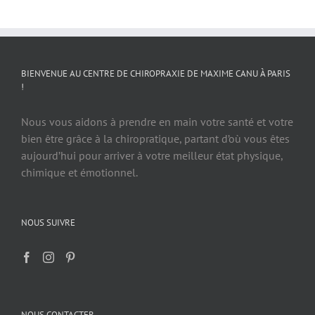
BIENVENUE AU CENTRE DE CHIROPRAXIE DE MAXIME CANU À PARIS
!
Nous vous aidons à prendre en main votre santé et votre
bien être grâce à la chiropratique, partant d’où vous êtes
aujourd’hui pour arriver à votre meilleur état physique,
chimique et émotionnel.
NOUS SUIVRE
NOUS CONTACTER