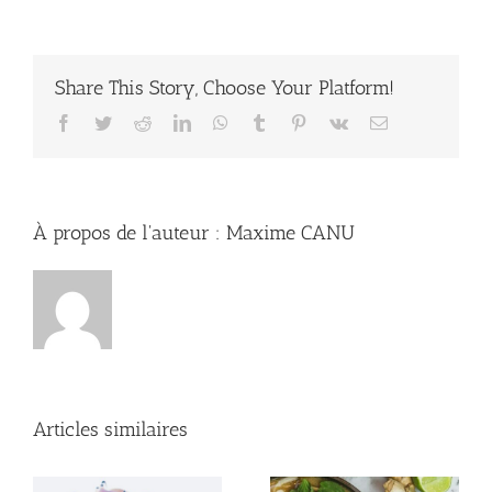
de
tête
:
7
Share This Story, Choose Your Platform!
conseils
pour
Facebook
Twitter
Reddit
LinkedIn
WhatsApp
Tumblr
Pinterest
Vk
Email
les
diminuer
À propos de l'auteur :
Maxime CANU
Articles similaires